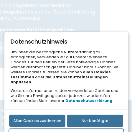
en die Angebote verschiedener
d begleiten Sie von der Bedarfsabklärung
is zur Auszahlung.
von unserer Einführungsaktion...
Datenschutzhinweis
itere Informationen
Um Ihnen die bestmögliche Nutzererfahrung zu
ermöglichen, verwenden wir auf unserer Webseite
Cookies. Für den Betrieb der Seite notwendige Cookies
werden automatisch gesetzt. Darüber hinaus können Sie
weitere Cookies zulassen. Sie können
allen Cookies
zustimmen
oder die
Datenschutzeinstellungen
anpassen
.
Weitere Informationen zu den verwendeten Cookies und
wie Sie Ihre Einwilligung später jederzeit wiederrufen
können finden Sie in unserer
Datenschutzerklärung
.
Adresse
Gate-Swiss Maklerservice GmbH
Allen Cookies zustimmen
Nur benötigte
Ersigenstrasse 9
3422 Kirchberg